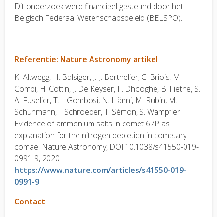
Dit onderzoek werd financieel gesteund door het
Belgisch Federaal Wetenschapsbeleid (BELSPO).
Referentie: Nature Astronomy artikel
K. Altwegg, H. Balsiger, J.-J. Berthelier, C. Briois, M.
Combi, H. Cottin, J. De Keyser, F. Dhooghe, B. Fiethe, S.
A. Fuselier, T. I. Gombosi, N. Hänni, M. Rubin, M.
Schuhmann, I. Schroeder, T. Sémon, S. Wampfler.
Evidence of ammonium salts in comet 67P as
explanation for the nitrogen depletion in cometary
comae. Nature Astronomy, DOI:10.1038/s41550-019-
0991-9, 2020
https://www.nature.com/articles/s41550-019-
0991-9
.
Contact