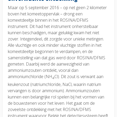
Maar op 5 september 2016 – op net geen 2 kilometer
boven het komeetoppervlak – drong een
komeetdeeltje binnen in het ROSINA/DFMS
instrument. Dit had het instrument onherstelbaar
kunnen beschadigen, maar gelukkig kwam het niet
zover. Integendeel, dit zorgde voor unieke metingen.
Alle vluchtige en ook minder vluchtige stoffen in het
komeetdeeltje begonnen te verdampen, en de
samenstelling van dat gas werd door ROSINA/DFMS
gemeten. Daarbij werd de aanwezigheid van
ammoniumzouten ontdekt, vooral dan
ammoniumchloride (NH
Cl). Dit zout is verwant aan
4
keukenzout (natriumchloride, NaCl, waarin natrium
vervangen is door ammonium). Ammoniumzouten
kunnen een belangrijke rol spelen bij het vormen van
de bouwstenen voor het leven. Het gaat om de
zoveelste ontdekking met het ROSINA/DFMS
instrument waarvoor België het detectiesysteem heeft