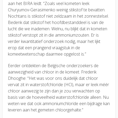
aan het BIRA leidt. “Zoals veel kometen leek
Churyumov-Gerasimenko weinig stikstof te bevatten.
Nochtans is stikstof niet zeldzaam in het zonnestelsel.
Bedenk dat stikstof het hoofdbestanddeel is van de
lucht die we inademen. Welnu, nu blijkt dat in kometen
stikstof verstopt zit in die ammoniumzouten. Er is
verder kwantitatief onderzoek nodig, maar het lijkt
erop dat een prangend vraagstuk in de
komeetwetenschap daarmee opgelost is.”
Eerder ontdekten de Belgische onderzoekers de
aanwezigheid van chloor in de komeet. Frederik
Dhooghe: “Het was voor ons duidelijk dat chloor
vervat zit in waterstofchloride (HCl), maar er leek méér
chloor aanwezig te zijn dan je zou verwachten op
basis van de hoeveelheid waterstofchloride alleen. Nu
weten we dat ook ammoniumchloride een bijdrage kan
leveren aan het gemeten chloorgehalte.”