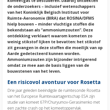
komeetgas te bestuderen. Daarbij ontdekten
de onderzoekers – inclusief wetenschappers
van het Koninklijk Belgisch Instituut voor
Ruimte-Aeronomie (BIRA) dat ROSINA/DFMS
hielp bouwen – minder vluchtige stoffen die
bekendstaan als “ammoniumzouten”. Deze
ontdekking verklaart waarom kometen zo
weinig stikstof lijken te bevatten: het stikstof
zit gevangen in deze stoffen die moeilijk van op
Aarde gedetecteerd kunnen worden.
Ammoniumzouten zijn bijzonder intrigerend
omdat ze mee aan de basis liggen van de
bouwstenen van het leven.
Een risicovol avontuur voor Rosetta
Drie jaar geleden beëindigde de ruimtesonde Rosetta
van het Europese Ruimtevaartagentschap ESA zijn
studie van komeet 67P/Churyumov-Gerasimenko met
een zachte crash op het komeetoppervlak.