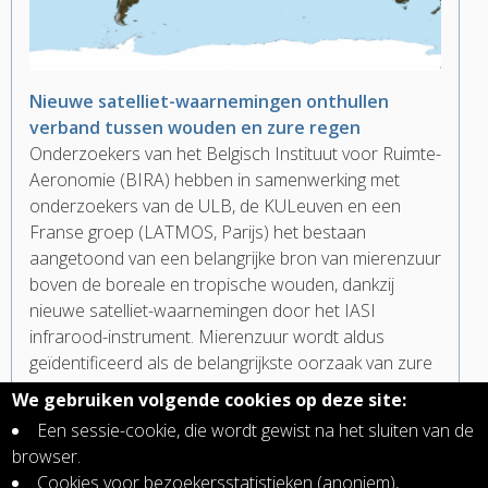
Nieuwe satelliet-waarnemingen onthullen
verband tussen wouden en zure regen
Onderzoekers van het Belgisch Instituut voor Ruimte-
Aeronomie (BIRA) hebben in samenwerking met
onderzoekers van de ULB, de KULeuven en een
Franse groep (LATMOS, Parijs) het bestaan
aangetoond van een belangrijke bron van mierenzuur
boven de boreale en tropische wouden, dankzij
nieuwe satelliet-waarnemingen door het IASI
infrarood-instrument. Mierenzuur wordt aldus
geïdentificeerd als de belangrijkste oorzaak van zure
regen in deze gebieden. Deze resultaten worden
We gebruiken volgende cookies op deze site:
online gepubliceerd in het tijdschrift Nature
Een sessie-cookie, die wordt gewist na het sluiten van de
Geoscience op 18 december 2011.
browser.
Cookies voor bezoekersstatistieken (anoniem),