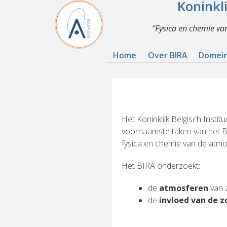
Koninkl
Fysica en chemie va
Home
Over BIRA
Domei
Het Koninklijk Belgisch Insti
voornaamste taken van het BI
fysica en chemie van de atmo
H
et BIRA onderzoekt:
de
atmosferen
van 
de
invloed van de z