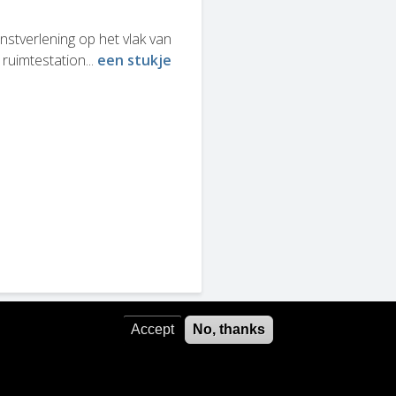
stverlening op het vlak van
ruimtestation...
een stukje
Accept
No, thanks