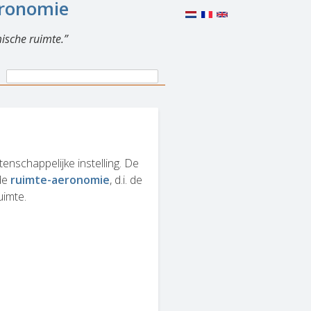
eronomie
ische ruimte.
Search
Search
form
enschappelijke instelling. De
 de
ruimte-aeronomie
, d.i. de
uimte.