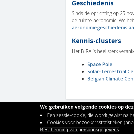
Geschiedenis
Sinds de oprichting op 25 no
de ruimte-aeronomie. We hebbe
aeronomiegeschiedenis aa
Kennis-clusters
Het BIRA is heel sterk verank
Space Pole
Solar-Terrestrial Ce
Belgian Climate Cen
We gebruiken volgende cookies op deze
Een sessie-cookie, die wordt gewist na h
Contact
Cookies voor bezoekersstatistieken (a
Footer
Vacatures
Bescherming van persoonsgegevens
menu
Bescherming persoonsgegevens