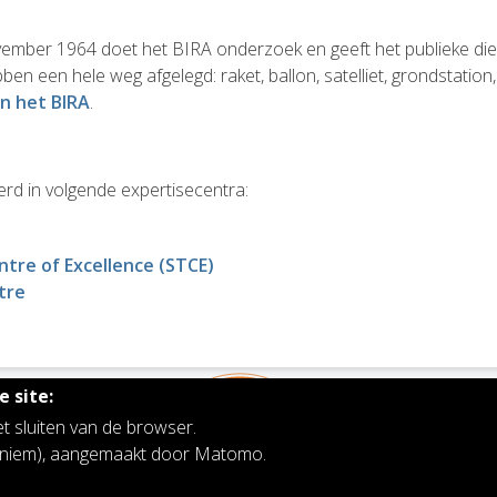
vember 1964 doet het BIRA onderzoek en geeft het publieke dien
n een hele weg afgelegd: raket, ballon, satelliet, grondstation, 
n het BIRA
.
erd in volgende expertisecentra:
ntre of Excellence (STCE)
tre
 site:
et sluiten van de browser.
noniem), aangemaakt door Matomo.