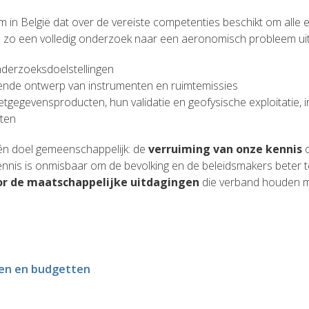
um in België dat over de vereiste competenties beschikt om alle
en zo een volledig onderzoek naar een aeronomisch probleem uit
nderzoeksdoelstellingen
iende ontwerp van instrumenten en ruimtemissies
lietgegevensproducten, hun validatie en geofysische exploitatie, 
sten
één doel gemeenschappelijk: de
verruiming van onze kennis
o
nnis is onmisbaar om de bevolking en de beleidsmakers beter 
or de maatschappelijke uitdagingen
die verband houden me
en en budgetten