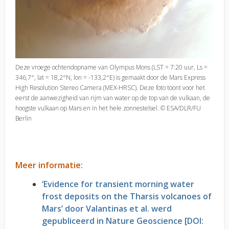
Deze vroege ochtendopname van Olympus Mons (LST = 7:20 uur, Ls =
346,7°, lat = 18,2°N, lon = -133,2°E) is gemaakt door de Mars Express
High Resolution Stereo Camera (MEX-HRSC). Deze foto toont voor het
eerst de aanwezigheid van rijm van water op de top van de vulkaan, de
hoogste vulkaan op Mars en in het hele zonnestelsel. © ESA/DLR/FU
Berlin
Meer informatie:
‘Evidence for transient morning water
frost deposits on the Tharsis volcanoes of
Mars’ door Valantinas et al. werd
gepubliceerd in Nature Geoscience [DOI: