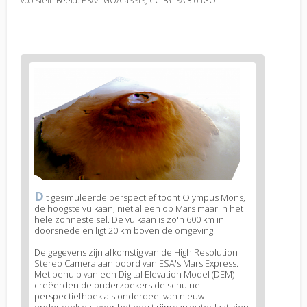
voorstelt. Beeld: ESA/TGO/CaSSIS, CC-BY-SA 3.0 IGO
News
image
1
D
News
it gesimuleerde perspectief toont Olympus Mons,
de hoogste vulkaan, niet alleen op Mars maar in het
image
hele zonnestelsel. De vulkaan is zo'n 600 km in
legend
doorsnede en ligt 20 km boven de omgeving.
1
De gegevens zijn afkomstig van de High Resolution
Stereo Camera aan boord van ESA's Mars Express.
Met behulp van een Digital Elevation Model (DEM)
creëerden de onderzoekers de schuine
perspectiefhoek als onderdeel van nieuw
onderzoek dat voor het eerst rijm van water laat zien