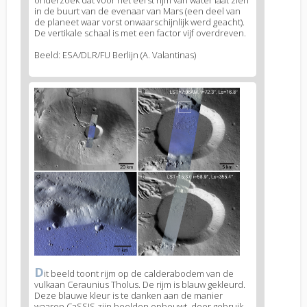
in de buurt van de evenaar van Mars (een deel van
de planeet waar vorst onwaarschijnlijk werd geacht).
De vertikale schaal is met een factor vijf overdreven.
Beeld: ESA/DLR/FU Berlijn (A. Valantinas)
News
image
2
D
News
it beeld toont rijm op de calderabodem van de
vulkaan Ceraunius Tholus. De rijm is blauw gekleurd.
image
Deze blauwe kleur is te danken aan de manier
legend
waarop CaSSIS zijn beelden opbouwt, door gebruik