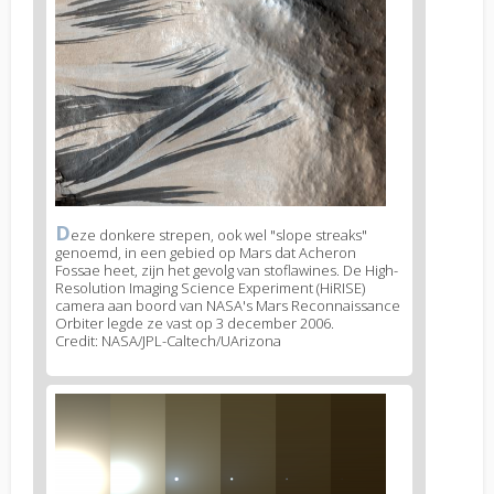
1
D
News
eze donkere strepen, ook wel "slope streaks"
genoemd, in een gebied op Mars dat Acheron
image
Fossae heet, zijn het gevolg van stoflawines. De High-
legend
Resolution Imaging Science Experiment (HiRISE)
1
camera aan boord van NASA's Mars Reconnaissance
Orbiter legde ze vast op 3 december 2006.
Credit: NASA/JPL-Caltech/UArizona
News
image
2