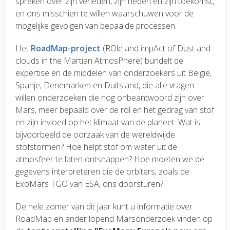
spreken over zijn verleden, zijn heden en zijn toekomst,
en ons misschien te willen waarschuwen voor de
mogelijke gevolgen van bepaalde processen.
Het
RoadMap-project
(ROle and impAct of Dust and
clouds in the Martian AtmosPhere) bundelt de
expertise en de middelen van onderzoekers uit België,
Spanje, Denemarken en Duitsland, die alle vragen
willen onderzoeken die nog onbeantwoord zijn over
Mars, meer bepaald over de rol en het gedrag van stof
en zijn invloed op het klimaat van de planeet. Wat is
bijvoorbeeld de oorzaak van de wereldwijde
stofstormen? Hoe helpt stof om water uit de
atmosfeer te laten ontsnappen? Hoe moeten we de
gegevens interpreteren die de orbiters, zoals de
ExoMars TGO van ESA, ons doorsturen?
De hele zomer van dit jaar kunt u informatie over
RoadMap en ander lopend Marsonderzoek vinden op