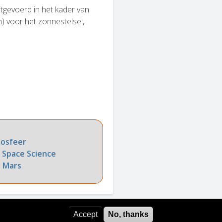
tgevoerd in het kader van
voor het zonnestelsel,
s
mosfeer
 Space Science
 Mars
Accept
No, thanks