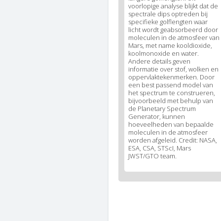
voorlopige analyse blijkt dat de
spectrale dips optreden bij
specifieke golflengten waar
licht wordt geabsorbeerd door
moleculen in de atmosfeer van
Mars, met name kooldioxide,
koolmonoxide en water.
Andere details geven
informatie over stof, wolken en
oppervlaktekenmerken. Door
een best passend model van
het spectrum te construeren,
bijvoorbeeld met behulp van
de Planetary Spectrum
Generator, kunnen
hoeveelheden van bepaalde
moleculen in de atmosfeer
worden afgeleid. Credit: NASA,
ESA, CSA, STScI, Mars
JWST/GTO team.