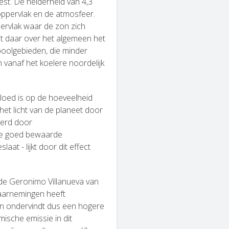
iest. De helderheid van 4,3
oppervlak en de atmosfeer.
pervlak waar de zon zich
et daar over het algemeen het
 poolgebieden, die minder
 vanaf het koelere noordelijk
vloed is op de hoeveelheid
s het licht van de planeet door
eerd door
ste goed bewaarde
at - lijkt door dit effect
aarde Geronimo Villanueva van
aarnemingen heeft
en ondervindt dus een hogere
ische emissie in dit