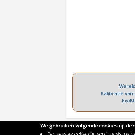
Wereld
Kalibratie va
ExoM
We gebruiken volgende cookies op deze
Een sessie-cookie, die wordt gewist na h