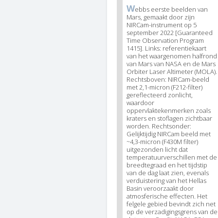
W
News
ebbs eerste beelden van
Mars, gemaakt door zijn
image
NIRCam-instrument op 5
legend
september 2022 [Guaranteed
1
Time Observation Program
1415]. Links: referentiekaart
van het waargenomen halfrond
van Mars van NASA en de Mars
Orbiter Laser Altimeter (MOLA).
Rechtsboven: NIRCam-beeld
met 2,1-micron (F212-filter)
gereflecteerd zonlicht,
waardoor
oppervlaktekenmerken zoals
kraters en stoflagen zichtbaar
worden. Rechtsonder:
Gelijktijdig NIRCam beeld met
~4,3-micron (F430M filter)
uitgezonden licht dat
temperatuurverschillen met de
breedtegraad en het tijdstip
van de dag laat zien, evenals
verduistering van het Hellas
Basin veroorzaakt door
atmosferische effecten. Het
felgele gebied bevindt zich net
op de verzadigingsgrens van de