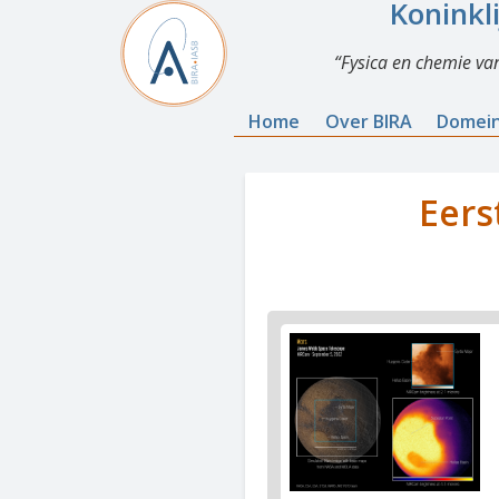
Koninkl
Fysica en chemie va
Home
Over BIRA
Domei
Eers
News
image
1