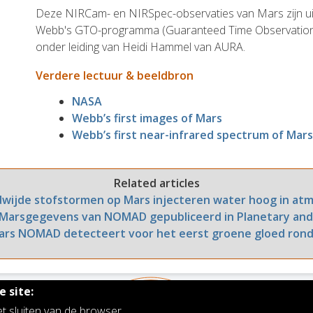
Deze NIRCam- en NIRSpec-observaties van Mars zijn ui
Webb's GTO-programma (Guaranteed Time Observation) 
onder leiding van Heidi Hammel van AURA.
Verdere lectuur & beeldbron
NASA
Webb’s first images of Mars
Webb’s first near-infrared spectrum of Mar
Related articles
wijde stofstormen op Mars injecteren water hoog in at
n Marsgegevens van NOMAD gepubliceerd in Planetary and
ars NOMAD detecteert voor het eerst groene gloed rond
 site:
et sluiten van de browser.