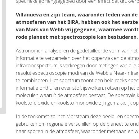
specifieke golflengtegebied door een effect dat drukve
Villanueva en zijn team, waaronder leden van de
atmosferen van het BIRA, hebben ook het eerste
van Mars van Webb vrijgegeven, waarmee wordt
rode planeet met spectroscopie kan bestuderen.
Astronomen analyseren de gedetailleerde vorm van he
informatie te verzamelen over het oppervlak en de atmos
infraroodspectrum is verkregen door metingen van alle 
resolutiespectroscopie modi van de Webb's Near-Infra
te combineren. Het spectrum toont een hele reeks spec
informatie onthullen over stof, ijswolken, rotsen op het
moleculen waaruit de atmosfeer bestaat. De spectrale 
koolstofdioxide en koolstofmonoxide zijn gemakkelijk op
In de toekomst zal het Marsteam deze beeld- en spect
gebruiken om regionale verschillen op de planeet te o
naar sporen in de atmosfeer, waaronder methaan en wa