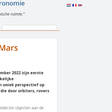
eronomie
ische ruimte.
Search
Search
form
 Mars
mber 2022 zijn eerste
kelijke
n uniek perspectief op
die door orbiters, rovers
helderste objecten aan de