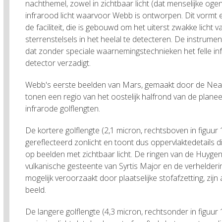
nachthemel, zowel in zichtbaar licht (dat menselijke ogen
infrarood licht waarvoor Webb is ontworpen. Dit vormt 
de faciliteit, die is gebouwd om het uiterst zwakke licht
sterrenstelsels in het heelal te detecteren. De instrume
dat zonder speciale waarnemingstechnieken het felle in
detector verzadigt.
Webb's eerste beelden van Mars, gemaakt door de Nea
tonen een regio van het oostelijk halfrond van de plane
infrarode golflengten.
De kortere golflengte (2,1 micron, rechtsboven in figuu
gereflecteerd zonlicht en toont dus oppervlaktedetails di
op beelden met zichtbaar licht. De ringen van de Huygen
vulkanische gesteente van Syrtis Major en de verhelderin
mogelijk veroorzaakt door plaatselijke stofafzetting, zijn
beeld.
De langere golflengte (4,3 micron, rechtsonder in figuur