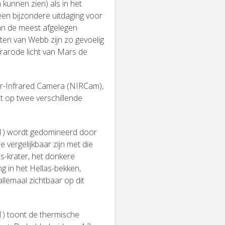
 kunnen zien) als in het
een bijzondere uitdaging voor
 van de meest afgelegen
nten van Webb zijn zo gevoelig
frarode licht van Mars de
r-Infrared Camera (NIRCam),
et op twee verschillende
r 1) wordt gedomineerd door
e vergelijkbaar zijn met die
s-krater, het donkere
g in het Hellas-bekken,
 allemaal zichtbaar op dit
 1) toont de thermische