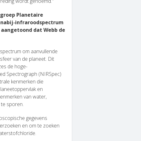
rbreding wordt genoemd."
 groep Planetaire
 nabij-infraroodspectrum
 aangetoond dat Webb de
t spectrum om aanvullende
feer van de planeet. Dit
zes de hoge-
red Spectrograph (NIRSpec)
trale kenmerken die
 planeetoppervlak en
kenmerken van water,
 te sporen.
roscopische gegevens
nderzoeken en om te zoeken
terstofchloride.