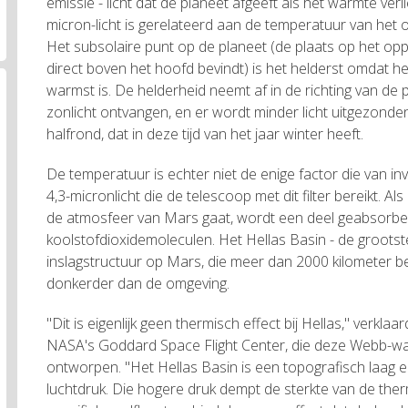
emissie - licht dat de planeet afgeeft als het warmte verl
micron-licht is gerelateerd aan de temperatuur van het 
Het subsolaire punt op de planeet (de plaats op het op
direct boven het hoofd bevindt) is het helderst omdat h
warmst is. De helderheid neemt af in de richting van de
zonlicht ontvangen, en er wordt minder licht uitgezonden
halfrond, dat in deze tijd van het jaar winter heeft.
De temperatuur is echter niet de enige factor die van in
4,3-micronlicht die de telescoop met dit filter bereikt. Al
de atmosfeer van Mars gaat, wordt een deel geabsorb
koolstofdioxidemoleculen. Het Hellas Basin - de groot
inslagstructuur op Mars, die meer dan 2000 kilometer besla
donkerder dan de omgeving.
"Dit is eigenlijk geen thermisch effect bij Hellas," verkl
NASA's Goddard Space Flight Center, die deze Webb-w
ontworpen. "Het Hellas Basin is een topografisch laag 
luchtdruk. Die hogere druk dempt de sterkte van de therm