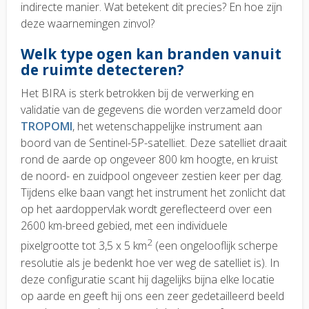
indirecte manier. Wat betekent dit precies? En hoe zijn
deze waarnemingen zinvol?
Welk type ogen kan branden vanuit
de ruimte detecteren?
Het BIRA is sterk betrokken bij de verwerking en
validatie van de gegevens die worden verzameld door
TROPOMI
, het wetenschappelijke instrument aan
boord van de Sentinel-5P-satelliet. Deze satelliet draait
rond de aarde op ongeveer 800 km hoogte, en kruist
de noord- en zuidpool ongeveer zestien keer per dag.
Tijdens elke baan vangt het instrument het zonlicht dat
op het aardoppervlak wordt gereflecteerd over een
2600 km-breed gebied, met een individuele
2
pixelgrootte tot 3,5 x 5 km
(een ongelooflijk scherpe
resolutie als je bedenkt hoe ver weg de satelliet is). In
deze configuratie scant hij dagelijks bijna elke locatie
op aarde en geeft hij ons een zeer gedetailleerd beeld