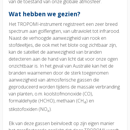
van de toestand van onze globale atmosfeer.
Wat hebben we gezien?
Het TROPOMI-instrument registreert een zeer breed
spectrum aan golflengten, van ultraviolet tot infrarood.
Naast de verhoogde aanwezigheid van rook en
stofdeeltjes, die ook met het blote oog zichtbaar zijn,
kan de satelliet de aanwezigheid van branden
detecteren aan de hand van licht dat voor onze ogen
onzichtbaar is. In het geval van Australië kan het de
branden waarnemen door de sterk toegenomen
aanwezigheid van atmosferische gassen die
geproduceerd worden tijdens de massale verbranding
van planten, o.m. koolstofmonoxide (CO),
formaldehyde (HCHO), methaan (CH
) en
4
stikstofoxiden (NO
).
x
Elk van deze gassen beïnvloedt op zijn eigen manier