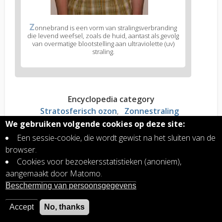
Z
onnebrand is een vorm van stralingsverbranding
die levend weefsel, zoals de huid, aantast als gevolg
van overmatige blootstelling aan ultraviolette (uv)
straling.
Encyclopedia category
Stratosferisch ozon
Zonnestraling
We gebruiken volgende cookies op deze site:
Een sessie-cookie, die wordt gewist na het sluiten van de
Read more?
browser.
Elektromagnetische zonnestraling,
Cookies voor bezoekersstatistieken (anoniem),
ontsnappende energie van de Zon
aangemaakt door Matomo.
Ozongat boven Antarctica, wat is het en wat
Bescherming van persoonsgegevens
veroorzaakt het?
Ultraviolette straling (uv) van de Zon, definitie
Accept
No, thanks