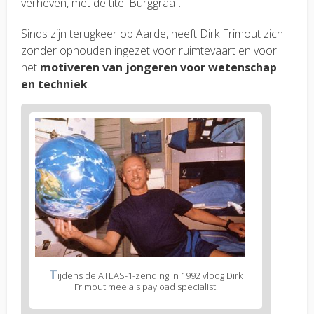
verheven, met de titel Burggraaf.
Sinds zijn terugkeer op Aarde, heeft Dirk Frimout zich
zonder ophouden ingezet voor ruimtevaart en voor
het
motiveren van jongeren voor wetenschap
en techniek
.
T
ijdens de ATLAS-1-zending in 1992 vloog Dirk
Frimout mee als payload specialist.