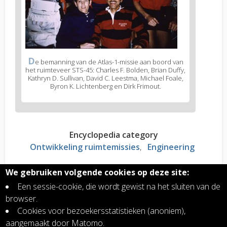
D
e bemanning van de Atlas-1-missie aan boord van
het ruimteveer STS-45: Charles F. Bolden, Brian Duffy,
Kathryn D. Sullivan, David C. Leestma, Michael Foale,
Byron K. Lichtenberg en Dirk Frimout.
Encyclopedia category
Ontwikkeling ruimtemissies
Engineering
We gebruiken volgende cookies op deze site:
Read more?
Een sessie-cookie, die wordt gewist na het sluiten van de
Atlas-1, atmosfeerlabo aan boord van ruimteveer
browser.
Atlantis
Cookies voor bezoekersstatistieken (anoniem),
Instrumenten voor atmosfeermetingen, de
aangemaakt door Matomo.