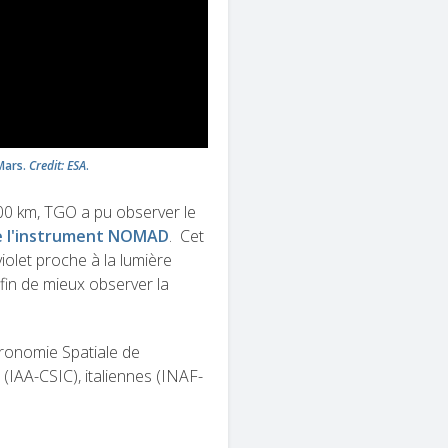
Mars.
Credit: ESA
.
400 km, TGO a pu observer le
 de l'instrument NOMAD
. Cet
iolet proche à la lumière
afin de mieux observer la
éronomie Spatiale de
(IAA-CSIC), italiennes (INAF-