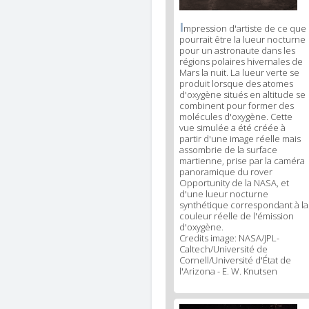
I
News
mpression d'artiste de ce que
pourrait être la lueur nocturne
image
pour un astronaute dans les
legend
régions polaires hivernales de
1
Mars la nuit. La lueur verte se
produit lorsque des atomes
d'oxygène situés en altitude se
combinent pour former des
molécules d'oxygène. Cette
vue simulée a été créée à
partir d'une image réelle mais
assombrie de la surface
martienne, prise par la caméra
panoramique du rover
Opportunity de la NASA, et
d'une lueur nocturne
synthétique correspondant à la
couleur réelle de l'émission
d'oxygène.
Credits image: NASA/JPL-
Caltech/Université de
Cornell/Université d'État de
l'Arizona - E. W. Knutsen