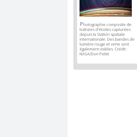
P
News
hotographie composite de
traînées d'étoiles capturées
image
depuis la Station spatiale
legend
internationale. Des bandes de
3
lumière rouge et verte sont
également visibles. Crédit :
NASA/Don Pettit