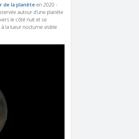
r de la planète
en 2020 -
 observée autour d'une planète
ers le côté nuit et se
à la lueur nocturne visible