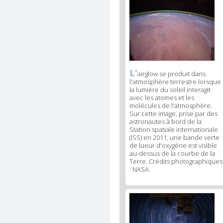
News
image
2
L'
News
airglow se produit dans
l'atmosphère terrestre lorsque
image
la lumière du soleil interagit
legend
avec les atomes et les
2
molécules de l'atmosphère.
Sur cette image, prise par des
astronautes à bord de la
Station spatiale internationale
(ISS) en 2011, une bande verte
de lueur d'oxygène est visible
au-dessus de la courbe de la
Terre. Crédits photographiques
: NASA.
News
image
3