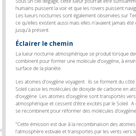
Sous un ciel dégagé, cette lueur pourrait être suffisamm
humains puissent la voir et que les rovers puissent navi
Les lueurs nocturnes sont également observées sur Terr
ce qu’elles existent aussi mais elles n'avaient jamais été
jusqu'à présent.
Éclairer le chemin
La lueur nocturne atmosphérique se produit lorsque d
combinent pour former une molécule d'oxygène, à envir
surface de la planète.
Les atomes d'oxygène voyagent : ils se forment du côté 
Soleil casse les molécules de dioxyde de carbone en a
d’oxygène. Les atomes d'oxygène sont transportés vers le
atmosphérique et cessent d'être excités par le Soleil. A d
se recombinent pour réformer des molécules d’oxygène 
"Cette émission est due à la recombinaison des atomes
l'atmosphère estivale et transportés par les vents vers l