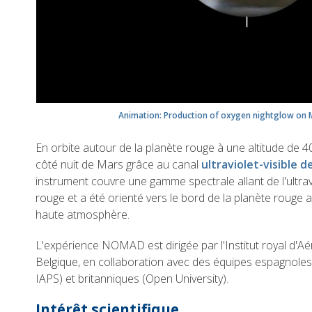
Animation: Production of oxygen nightglow on 
En orbite autour de la planète rouge à une altitude de 
côté nuit de Mars grâce au canal
ultraviolet-visible
instrument couvre une gamme spectrale allant de l'ultrav
rouge et a été orienté vers le bord de la planète rouge 
haute atmosphère.
L'expérience NOMAD est dirigée par l'Institut royal d'A
Belgique, en collaboration avec des équipes espagnoles 
IAPS) et britanniques (Open University).
Intérêt scientifique