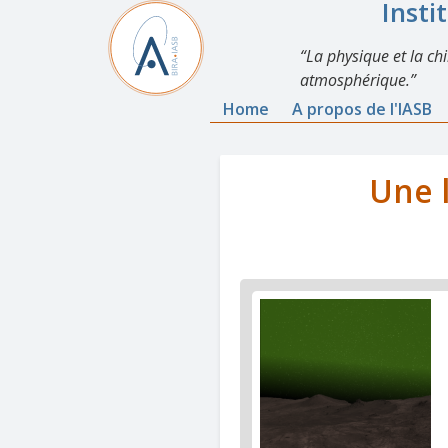
Insti
La physique et la ch
atmosphérique.
Home
A propos de l'IASB
Une 
News
image
1