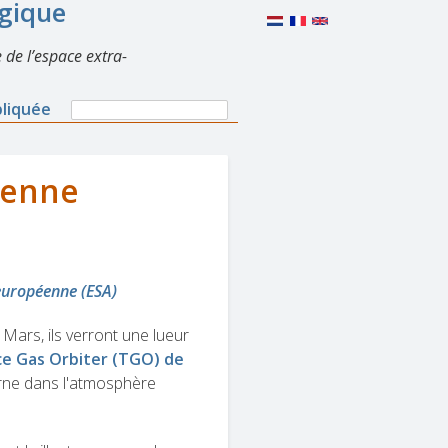
lgique
 de l’espace extra-
Search
pliquée
Search
form
ienne
 européenne (ESA)
Mars, ils verront une lueur
ce Gas Orbiter (TGO) de
urne dans l'atmosphère