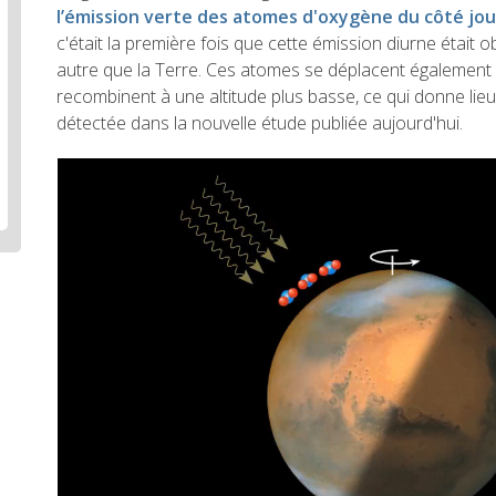
l’émission verte des atomes d'oxygène du côté jou
c'était la première fois que cette émission diurne était
autre que la Terre. Ces atomes se déplacent également v
recombinent à une altitude plus basse, ce qui donne lieu 
détectée dans la nouvelle étude publiée aujourd'hui.