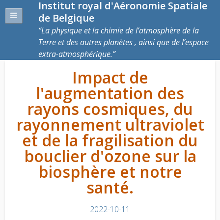
Institut royal d'Aéronomie Spatiale
de Belgique
La physique et la chimie de l’atmosphère de la
Terre et des autres planètes , ainsi que de l’espace
extra-atmosphérique.
Impact de
l'augmentation des
rayons cosmiques, du
rayonnement ultraviolet
et de la fragilisation du
bouclier d'ozone sur la
biosphère et notre
santé.
2022-10-11