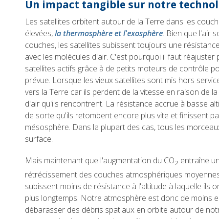
Un impact tangible sur notre technolo
Les satellites orbitent autour de la Terre dans les cou
élevées,
la thermosphère et l'exosphère
. Bien que l'air
couches, les satellites subissent toujours une résistance
avec les molécules d'air. C'est pourquoi il faut réajuster
satellites actifs grâce à de petits moteurs de contrôle pou
prévue. Lorsque les vieux satellites sont mis hors servic
vers la Terre car ils perdent de la vitesse en raison de 
d'air qu'ils rencontrent. La résistance accrue à basse alti
de sorte qu'ils retombent encore plus vite et finissent p
mésosphère. Dans la plupart des cas, tous les morceaux 
surface.
Mais maintenant que l'augmentation du CO
entraîne un
2
rétrécissement des couches atmosphériques moyennes et
subissent moins de résistance à l'altitude à laquelle ils 
plus longtemps. Notre atmosphère est donc de moins e
débarasser des débris spatiaux en orbite autour de no