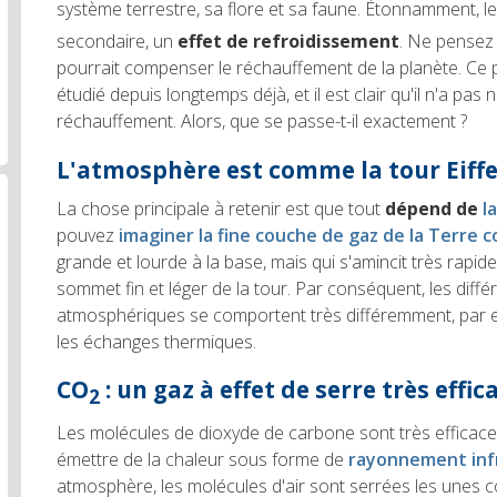
système terrestre, sa flore et sa faune. Étonnamment, l
secondaire, un
effet de refroidissement
. Ne pensez
pourrait compenser le réchauffement de la planète. Ce 
étudié depuis longtemps déjà, et il est clair qu'il n'a pas
réchauffement. Alors, que se passe-t-il exactement ?
L'atmosphère est comme la tour Eiffe
La chose principale à retenir est que tout
dépend de
l
pouvez
imaginer la fine couche de gaz de la Terre 
grande et lourde à la base, mais qui s'amincit très rapid
sommet fin et léger de la tour. Par conséquent, les diff
atmosphériques se comportent très différemment, par 
les échanges thermiques.
CO
: un gaz à effet de serre très effic
2
Les molécules de dioxyde de carbone sont très efficace
émettre de la chaleur sous forme de
rayonnement inf
atmosphère, les molécules d'air sont serrées les unes c