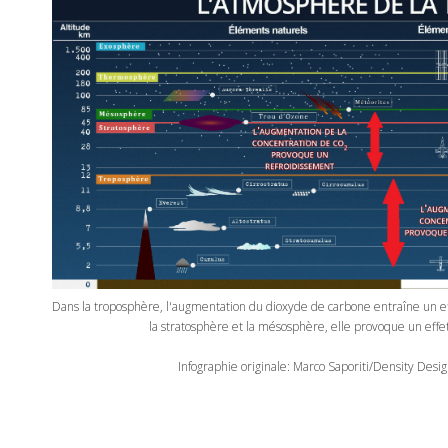
Dans la troposphère, l'augmentation du dioxyde de carbone entraîne un e
la stratosphère et la mésosphère, elle provoque un effe
Infographie originale: Marco Saporiti/Density Des