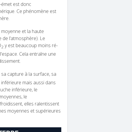
ré-émet est donc
hérique. Ce phénomène est
hère.
 moyenne et la haute
 de l’atmosphère). Le
O
y est beaucoup moins ré-
2
'espace. Cela entraîne une
idissement.
 sa capture à la surface, sa
inférieure mais aussi dans
che inférieure, le
 moyennes, le
roidissent, elles ralentissent
uches moyennes et supérieures