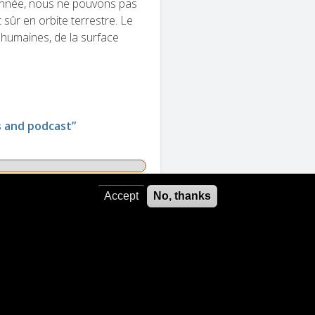
 année, nous ne pouvons pas
sûr en orbite terrestre. Le
 humaines, de la surface
 and podcast”
Accept
No, thanks