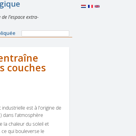
lgique
 de l’espace extra-
Search
pliquée
Search
form
entraîne
es couches
e
ndustrielle est à l'origine de
) dans l'atmosphère
2
e la chaleur du soleil et
ce qui bouleverse le