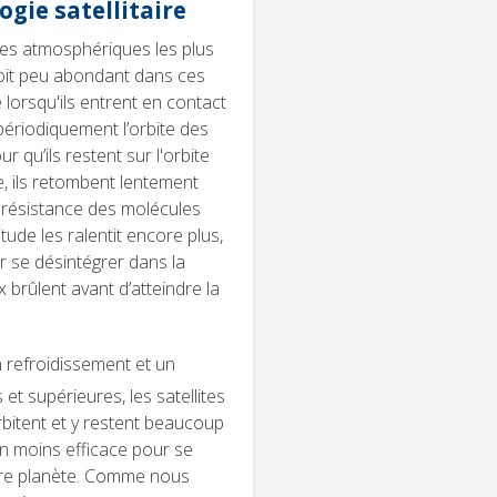
gie satellitaire
ches atmosphériques les plus
 soit peu abondant dans ces
 lorsqu'ils entrent en contact
 périodiquement l’orbite des
r qu’ils restent sur l'orbite
e, ils retombent lentement
la résistance des molécules
tude les ralentit encore plus,
ar se désintégrer dans la
brûlent avant d’atteindre la
 refroidissement et un
 supérieures, les satellites
orbitent et y restent beaucoup
n moins efficace pour se
tre planète. Comme nous