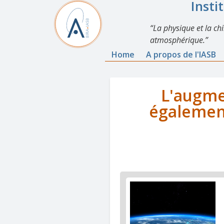
Insti
La physique et la ch
atmosphérique.
Home
A propos de l'IASB
L'augme
également
News
image
1