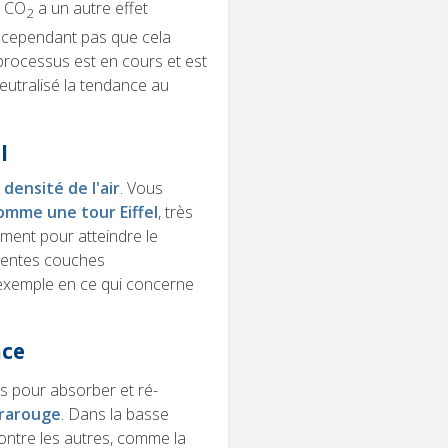
e CO
a un autre effet
2
 cependant pas que cela
processus est en cours et est
 neutralisé la tendance au
l
a densité de l'air
. Vous
comme une tour Eiffel
, très
ement pour atteindre le
érentes couches
exemple en ce qui concerne
ace
s pour absorber et ré-
rarouge
. Dans la basse
ontre les autres, comme la