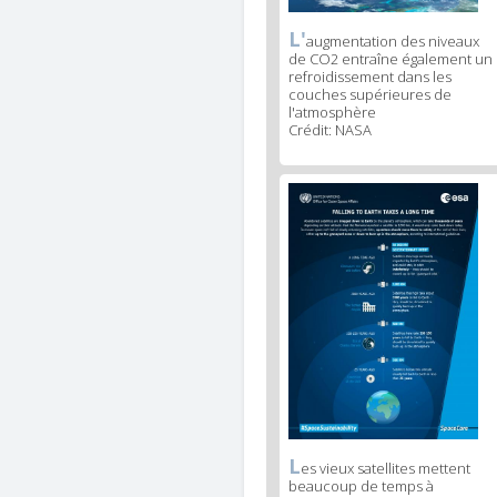
L'
News
augmentation des niveaux
de CO2 entraîne également un
image
refroidissement dans les
legend
couches supérieures de
1
l'atmosphère
Crédit: NASA
News
image
2
L
News
es vieux satellites mettent
beaucoup de temps à
image