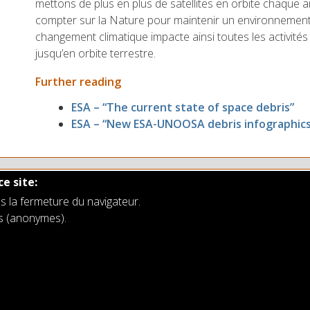
mettons de plus en plus de satellites en orbite chaque
compter sur la Nature pour maintenir un environnement 
changement climatique impacte ainsi toutes les activités
jusqu’en orbite terrestre.
Further reading
ESA – “The current state of space debris”
ESA – “New ESA-UNOOSA debris infographics
ce site:
s la fermeture du navigateur.
rs (anonymes).
es