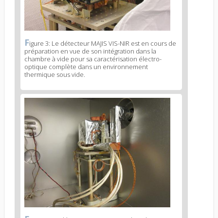
F
News
igure 3: Le détecteur MAJIS VIS-NIR est en cours de
préparation en vue de son intégration dans la
image
chambre à vide pour sa caractérisation électro-
legend
optique complète dans un environnement
2
thermique sous vide.
News
image
3