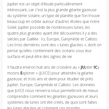
Jupiter est un objet d'étude particulièrement
intéressant, car c'est la plus grande géante gazeuse
du système solaire, un type de planète que l’on trouve
beaucoup en orbite autour d'autres étoiles que notre
Soleil. Jupiter possède de nombreuses lunes, les
quatre plus grandes ayant été découvertes il y a des
siècles par Galilée : Io, Europe, Ganymède et Callisto.
Les trois dernières sont des « lunes glacées », dont on
pense qu'elles contiennent des océans sous leur
surface et peut-être des signes de vie.
Il faudra environ huit ans de croisière au «
JU
piter
IC
y
moons
E
xplorer » (JUICE) pour atteindre la géante
gazeuse, et trois ans et demi pour étudier de près
Jupiter, Europe, Ganymède et Callisto. Les données
que JUICE nous renverra nous permettront de mieux
comprendre comment les géantes gazeuses et leurs
systèmes de lunes ont été créés, de quoi sont faites
les lunes glacées et comment ces mondes