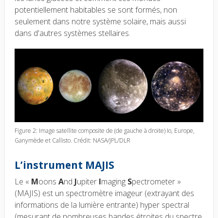
potentiellement habitables se sont formés, non
seulement dans notre système solaire, mais aussi
dans d'autres systèmes stellaires.
Figure 2: Image satellite composite de (de gauche à droite) Io, Europe,
Ganymède et Callisto. Crédit: NASA/JPL/DLR
L’instrument MAJIS
Le «
M
oons
A
nd
J
upiter
I
maging
S
pectrometer »
(MAJIS) est un spectromètre imageur (extrayant des
informations de la lumière entrante) hyper spectral
(mesurant de nombreuses bandes étroites du spectre