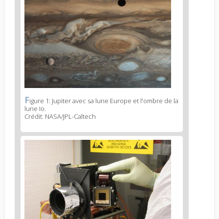
image
1
F
News
igure 1: Jupiter avec sa lune Europe et l'ombre de la
lune Io.
image
Crédit: NASA/JPL-Caltech
legend
1
News
image
2